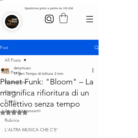
```
Spedizione gratis a partire da 100.00€
Post
All Posts
danymusic
All Posts
17 gen
Tempo di lettura: 2 min
Planet Funk: "Bloom" – La
Recensione
magnifica rifioritura di un
Storia
Eventi
collettivo senza tempo
Ascolti Interessanti
Valutazione NaN stelle su 5.
Rubrica
L'ALTRA MUSICA CHE C'E'