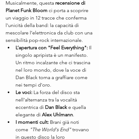
Musicalmente, questa 
recensione di 
Planet Funk Bloom
 ci porta a scoprire 
un viaggio in 12 tracce che conferma 
l'unicità della band: la capacità di 
mescolare l’elettronica da club con una 
sensibilità pop-rock internazionale.
L’apertura con "Feel Everything":
 Il 
singolo apripista è un manifesto. 
Un ritmo incalzante che ci trascina 
nel loro mondo, dove la voce di 
Dan Black torna a graffiare come 
nei tempi d'oro.
Le voci:
 La forza del disco sta 
nell'alternanza tra la vocalità 
eccentrica di 
Dan Black
 e quella 
elegante di 
Alex Uhlmann
.
I momenti cult:
 Brani già noti 
come 
"The World's End"
 trovano 
in questo disco la loro 