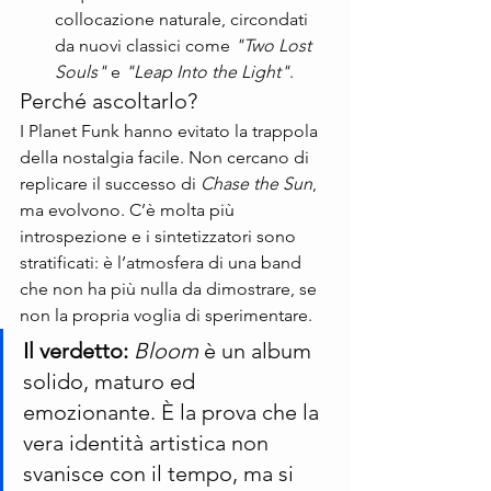
collocazione naturale, circondati 
da nuovi classici come 
"Two Lost 
Souls"
 e 
"Leap Into the Light"
.
Perché ascoltarlo?
I Planet Funk hanno evitato la trappola 
della nostalgia facile. Non cercano di 
replicare il successo di 
Chase the Sun
, 
ma evolvono. C’è molta più 
introspezione e i sintetizzatori sono 
stratificati: è l’atmosfera di una band 
che non ha più nulla da dimostrare, se 
non la propria voglia di sperimentare.
Il verdetto:
Bloom
 è un album 
solido, maturo ed 
emozionante. È la prova che la 
vera identità artistica non 
svanisce con il tempo, ma si 