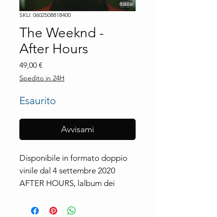
SKU: 0602508818400
The Weeknd -
After Hours
Prezzo
49,00 €
Spedito in 24H
Esaurito
Avvisami
Disponibile in formato doppio
vinile dal 4 settembre 2020
AFTER HOURS, lalbum dei
record di The Weeknd, artista
canadese multiplatino e