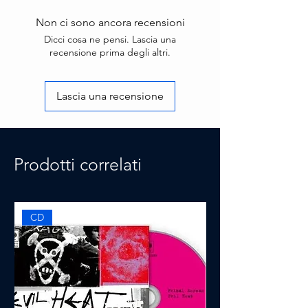
vincitore di ben tre GRAMMY?
Non ci sono ancora recensioni
Awards. Lalbum, considerato da
Dicci cosa ne pensi. Lascia una
pubblico e critica come il
recensione prima degli altri.
progetto discografico del 2020,
? stabile in Top 20 nella classifica
FIMI
Lascia una recensione
Prodotti correlati
CD