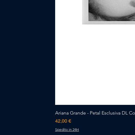
Ariana Grande - Petal Esclusiva DL Cov
Prezzo
42,00 €
Spedito in 24H