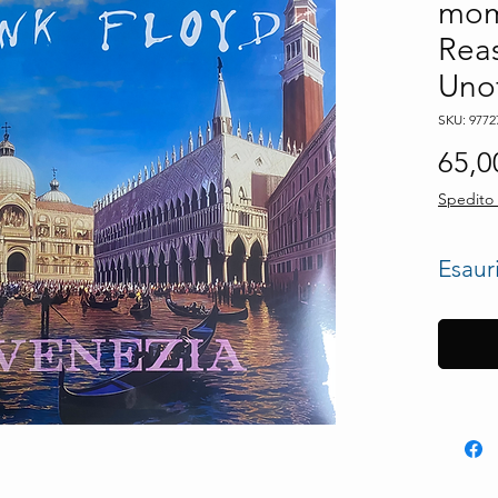
mom
Reas
Unof
SKU: 9772
65,0
Spedito 
Esaur