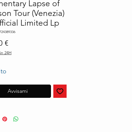
entary Lapse of
on Tour (Venezia)
ficial Limited Lp
724389336
Prezzo
0 €
in 24H
ito
Avvisami