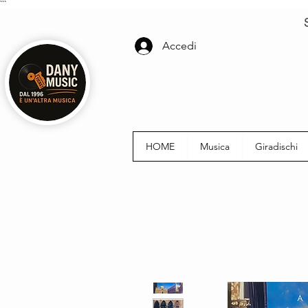
```
Accedi
HOME
Musica
Giradischi