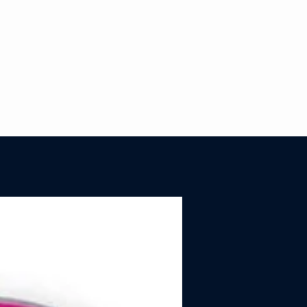
are al 75esimo Festival di
 e affonda le sue radici in una
one intima e riflessiva,
to di un processo che ha
to Brunori Sas al motivo
rio del suo fare musica:
ere i nodi interiori costruendo
i che sappiano miscelare
 di vita personali e storie dal
universale.
una direzione inedita nel
o musicale brunoriano, il
odalizio artistico con Riccardo
2LP
lia, che ha prodotto lintero
l fianco di Dario. Partendo da
 com?, brano che ha
osito la colonna sonora del