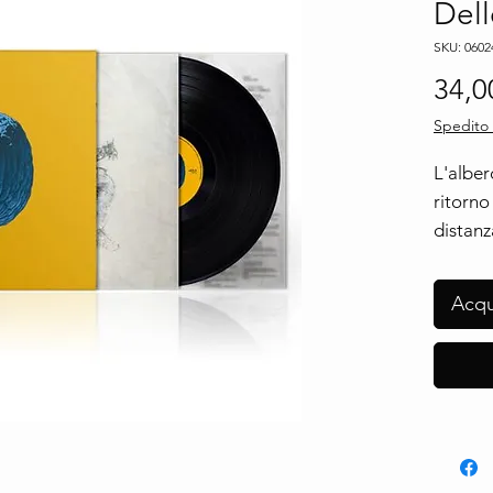
Dell
SKU: 0602
34,0
Spedito 
L'alber
ritorno
distanz
suo ult
certifi
Acqu
? conce
scriver
nuovo l
urgenti
ritrovar
nuovo 
brano c