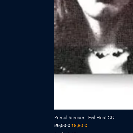
Primal Scream - Evil Heat CD
Prezzo regolare
Prezzo scontato
20,00 €
18,80 €