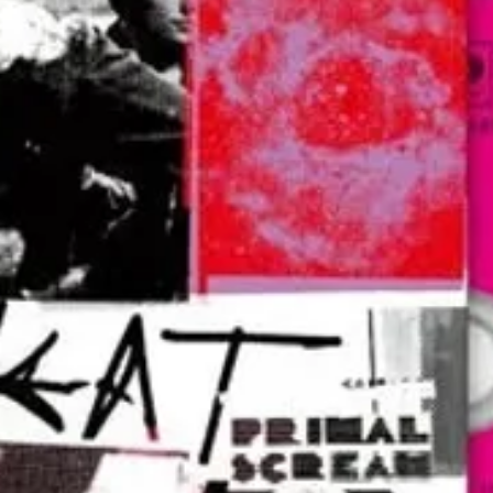
film Il 
(2023),
ghiglio
pubblic
con la 
arricch
lavoro 
uno spa
innovazi
nuove 
scrittu
lavoro 
tratte
inedite
smette 