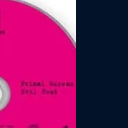
pi? bel secolo della mia vita
 passando dai singoli La
ttina e Il morso di Tyson
ati negli ultimi mesi, Brunori
collaborazione con Sinigallia ha
ito di nuova linfa il nuovo
in studio portandosi sempre in
zio musicale di ricerca e
one. Il risultato ? tutto nelle
tracce che uniscono una
ra autentica e incisiva a un
musicale curatissimo, pronto a
ggiare sfumature emotive
 di un cantautore che non
mai di guardare oltre.