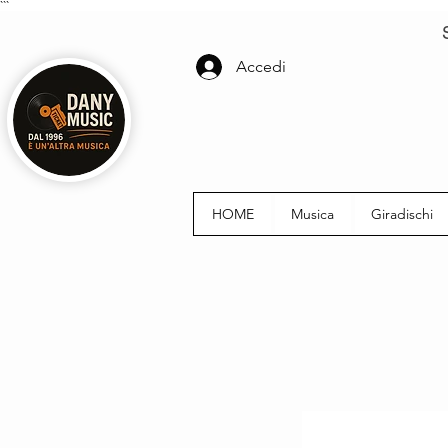
```
Accedi
HOME
Musica
Giradischi