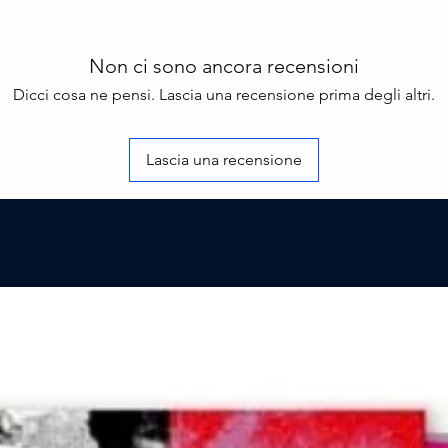
present
Sanremo
Non ci sono ancora recensioni
dimensi
Dicci cosa ne pensi. Lascia una recensione prima degli altri.
risulta
riporta
origina
Lascia una recensione
sciogli
canzon
squarci
valore 
A dare 
percors
nuovo s
Sinigal
disco a
La vita
imprezi