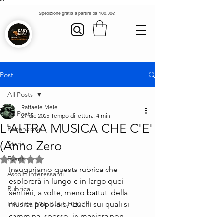
```
Spedizione gratis a partire da 100.00€
Post
All Posts
Raffaele Mele
All Posts
27 dic 2025
Tempo di lettura: 4 min
L'ALTRA MUSICA CHE C'E'
Recensione
(Anno Zero
Storia
Eventi
Valutazione NaN stelle su 5.
Inauguriamo questa rubrica che 
Ascolti Interessanti
esplorerà in lungo e in largo quei 
Rubrica
sentieri, a volte, meno battuti della 
L'ALTRA MUSICA CHE C'E'
musica popolare, Quelli sui quali si 
cammina, spesso, in maniera non 