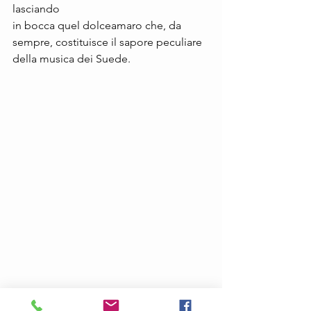
lasciando
in bocca quel dolceamaro che, da 
sempre, costituisce il sapore peculiare 
della musica dei Suede.
CIRCUIT DES YEUX – Halo on the inside