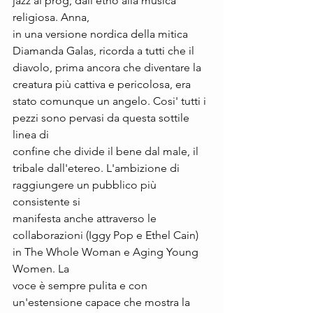
jazz al prog, dall'etno alla musica 
religiosa. Anna, 
in una versione nordica della mitica 
Diamanda Galas, ricorda a tutti che il 
diavolo, prima ancora che diventare la 
creatura più cattiva e pericolosa, era 
stato comunque un angelo. Cosi' tutti i 
pezzi sono pervasi da questa sottile 
linea di
confine che divide il bene dal male, il 
tribale dall'etereo. L'ambizione di 
raggiungere un pubblico più 
consistente si 
manifesta anche attraverso le 
collaborazioni (Iggy Pop e Ethel Cain) 
in The Whole Woman e Aging Young 
Women. La 
voce è sempre pulita e con 
un'estensione capace che mostra la 