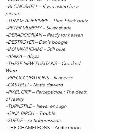
–BLONDSHELL – If you asked for a 
picture
–TUNDE ADEBIMPE – Thee black boltz
–PETER MURPHY – Silver shade
–DERADOORIAN – Ready for heaven
–DESTROYER – Dan's boogie
–IMAMIWHOAMI – Still blue
–ANIKA – Abyss
–THESE NEW PURITANS – Crooked 
Wing
–PREOCCUPATIONS – Ill at ease
–CASTELLI – Notte davvero
–PIXEL GRIP – Percepticide : The death 
of reality
–TURNSTILE – Never enough
–GINA BIRCH – Trouble
–SUEDE – Antidepressants 
–THE CHAMELEONS – Arctic moon