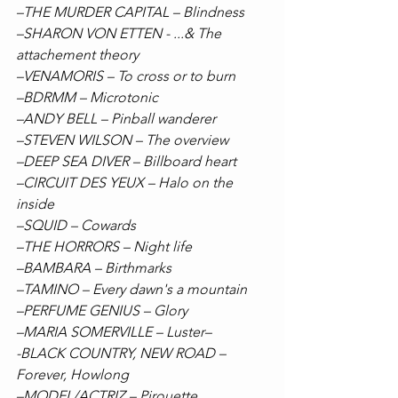
–THE MURDER CAPITAL – Blindness
–SHARON VON ETTEN - ...& The 
attachement theory
–VENAMORIS – To cross or to burn
–BDRMM – Microtonic
–ANDY BELL – Pinball wanderer
–STEVEN WILSON – The overview
–DEEP SEA DIVER – Billboard heart
–CIRCUIT DES YEUX – Halo on the 
inside
–SQUID – Cowards
–THE HORRORS – Night life
–BAMBARA – Birthmarks
–TAMINO – Every dawn's a mountain
–PERFUME GENIUS – Glory
–MARIA SOMERVILLE – Luster–
-BLACK COUNTRY, NEW ROAD – 
Forever, Howlong
–MODEL/ACTRIZ – Pirouette