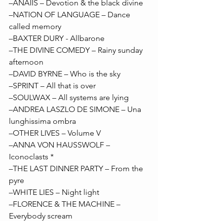
–ANAIIS – Devotion & the black divine
–NATION OF LANGUAGE – Dance 
called memory
–BAXTER DURY - Allbarone
–THE DIVINE COMEDY – Rainy sunday 
afternoon
–DAVID BYRNE – Who is the sky
–SPRINT – All that is over
–SOULWAX – All systems are lying
–ANDREA LASZLO DE SIMONE – Una 
lunghissima ombra
–OTHER LIVES – Volume V
–ANNA VON HAUSSWOLF – 
Iconoclasts *
–THE LAST DINNER PARTY – From the 
pyre
–WHITE LIES – Night light
–FLORENCE & THE MACHINE – 
Everybody scream