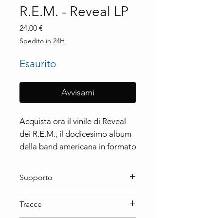
R.E.M. - Reveal LP
Prezzo
24,00 €
Spedito in 24H
Esaurito
Avvisami
Acquista ora il vinile di Reveal 
dei R.E.M., il dodicesimo album 
della band americana in formato 
LP. Un imperdibile classico rock 
da collezione. Scoprilo ora.
Supporto
LP
Tracce
Immergiti nelle atmosfere 