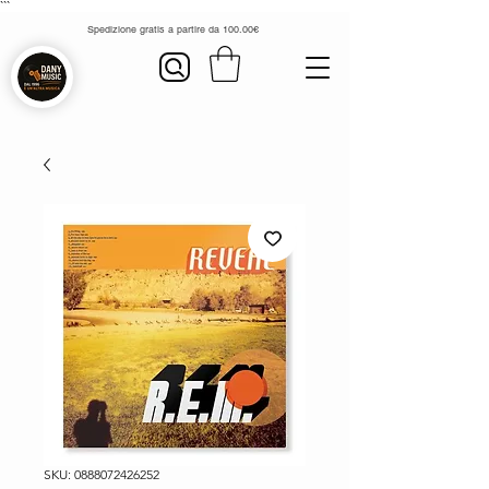
```
Spedizione gratis a partire da 100.00€
SKU: 0888072426252