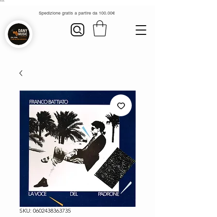
```
Spedizione gratis a partire da 100.00€
SKU: 0602438363735