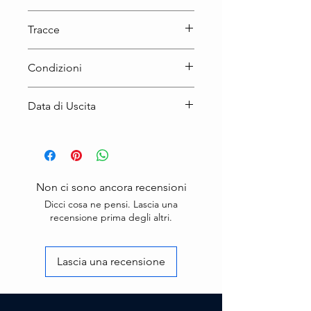
LP
Tracce
A1. Summer On A Solitary Beach
Condizioni
A2. Bandiera Bianca
A3. Gli Uccelli
Nuovo
B1. Cuccurucucu
Data di Uscita
B2. Segnali Di Vita
B3. Centro Di Gravità Permanente
2021
B4. Sentimiento Nuevo
Non ci sono ancora recensioni
Dicci cosa ne pensi. Lascia una
recensione prima degli altri.
Lascia una recensione