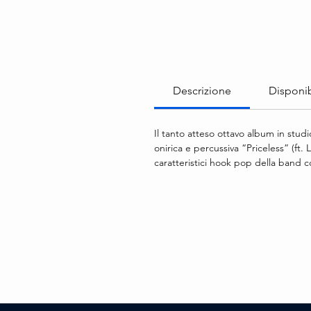
Descrizione
Disponib
Il tanto atteso ottavo album in studi
onirica e percussiva “Priceless” (ft. 
caratteristici hook pop della band