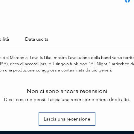
ilità
Data uscita
o dei Maroon 5, Love Is Like, mostra l’evoluzione della band verso territo
LISA), ricca di accordi jazz, e il singolo funk-pop “All Night,” arricchito 
 con una produzione coraggiosa e contaminata da più generi.
Non ci sono ancora recensioni
Dicci cosa ne pensi. Lascia una recensione prima degli altri.
Lascia una recensione