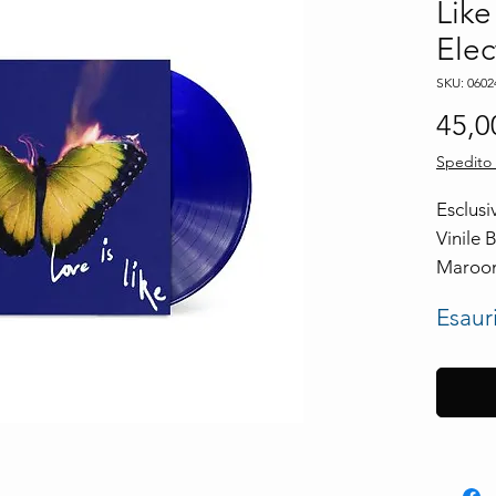
Like
Elec
SKU: 0602
45,0
Spedito 
Esclusi
Vinile B
Maroon
Disponi
Esaur
Data us
Fornito
Etichet
Cod. A