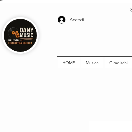
```
Accedi
HOME
Musica
Giradischi