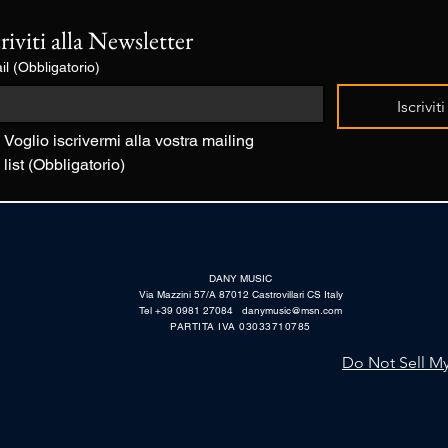
criviti alla Newsletter
il
(Obbligatorio)
Iscriviti
Voglio iscrivermi alla vostra mailing 
list
(Obbligatorio)
DANY MUSIC
Via Mazzini 57/A 87012 Castrovillari CS Italy
Tel +39 0981 27084
danymusic@msn.com
PARTITA IVA 03033710785
Do Not Sell My