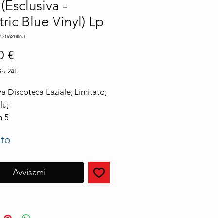
 (Esclusiva -
tric Blue Vinyl) Lp
478628863
Prezzo
0 €
in 24H
va Discoteca Laziale; Limitato;
lu;
 5
bilità: Prossima Uscita
ito
cita: 15 / 08 / 2025
re: Universal Music Italia S R L
ta:
Avvisami
rticolo: 0602478628863