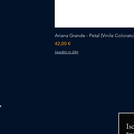
Ariana Grande - Petal (Vinile Colorato)
Prezzo
42,00 €
Spedito in 24H
Is
Ema