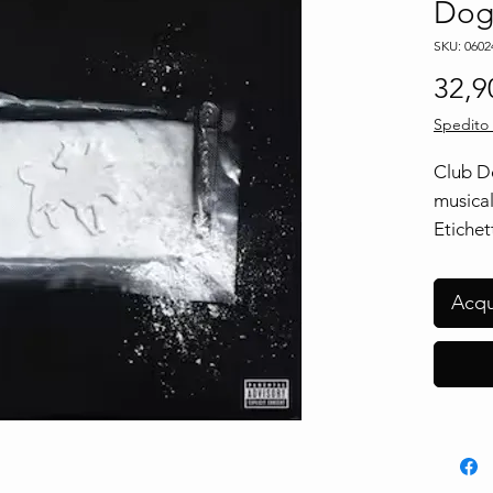
Dog
SKU: 0602
32,9
Spedito 
Club D
musica
Etichet
Island 
Univers
Acqu
060246
Format
Vinyl, 
Paese:
Italy
Uscita:
12 Jan