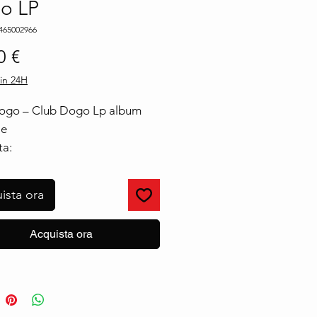
o LP
465002966
Prezzo
0 €
in 24H
ogo ‎– Club Dogo Lp album
le
ta:
Records ‎– 0602465002966,
al Music Group ‎–
ista ora
5002966
o:
Acquista ora
LP
 2024