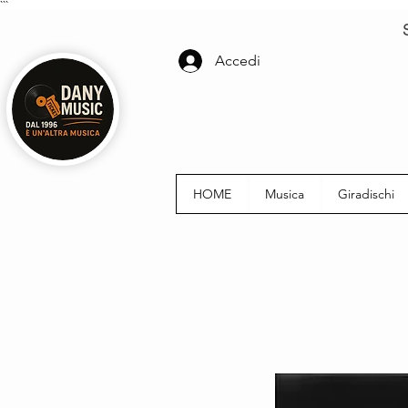
```
Accedi
HOME
Musica
Giradischi