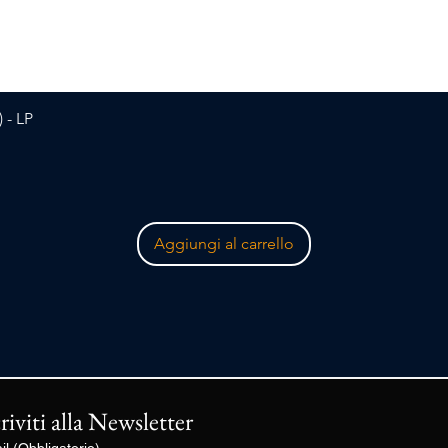
Vista rapida
 - LP
Aggiungi al carrello
criviti alla Newsletter
il
(Obbligatorio)