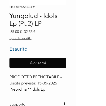
SKU: 0199957359382
Yungblud - Idols
Lp (Pt.2) LP
Prezzo
Prezzo
 35,00 € 
32,55 €
regolare
scontato
Spedito in 24H
Esaurito
Avvisami
PRODOTTO PRENOTABILE - 
Uscita prevista: 15-05-2026

Preordina **Idols Lp
Supporto