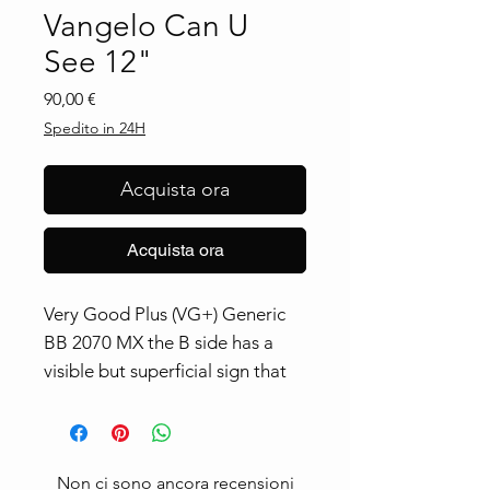
Vangelo Can U
See 12"
Prezzo
90,00 €
Spedito in 24H
Acquista ora
Acquista ora
Very Good Plus (VG+) Generic 
BB 2070 MX the B side has a 
visible but superficial sign that 
does not cause any disturbance, 
splendid copy
Non ci sono ancora recensioni