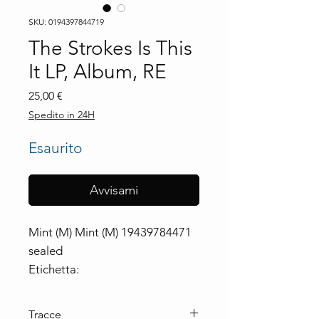
SKU: 0194397844719
The Strokes Is This
It LP, Album, RE
Prezzo
25,00 €
Spedito in 24H
Esaurito
Avvisami
Mint (M) Mint (M) 19439784471
sealed
Etichetta:
RCA ‎– 19439784471, Legacy ‎–
19439784471
Tracce