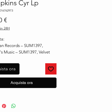
pkins Cyr Lp
016762973
Prezzo
0 €
in 24H
ta:
an Records ‎– SUM1397,
s Music ‎– SUM1397, Velvet
r Music And Management
‎– SUM1377
ista ora
o:
yl, LP, Album, Limited Edition,
Acquista ora
aby]
 2020