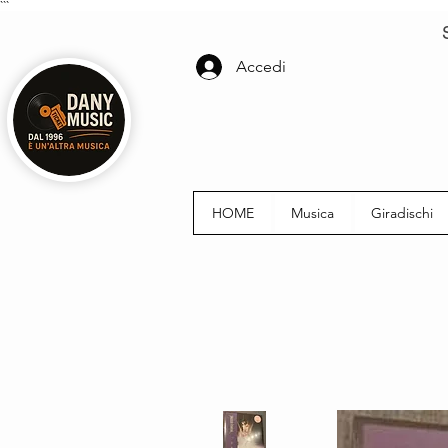
```
Accedi
HOME
Musica
Giradischi