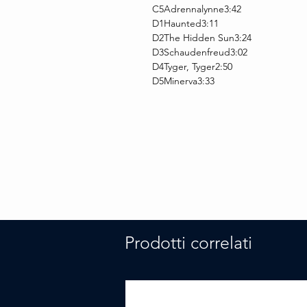
C5Adrennalynne3:42
D1Haunted3:11
D2The Hidden Sun3:24
D3Schaudenfreud3:02
D4Tyger, Tyger2:50
D5Minerva3:33
Prodotti correlati