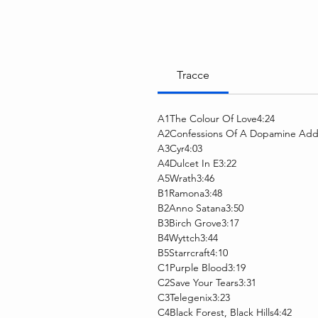
Tracce
A1The Colour Of Love4:24
A2Confessions Of A Dopamine Addi
A3Cyr4:03
A4Dulcet In E3:22
A5Wrath3:46
B1Ramona3:48
B2Anno Satana3:50
B3Birch Grove3:17
B4Wyttch3:44
B5Starrcraft4:10
C1Purple Blood3:19
C2Save Your Tears3:31
C3Telegenix3:23
C4Black Forest, Black Hills4:42