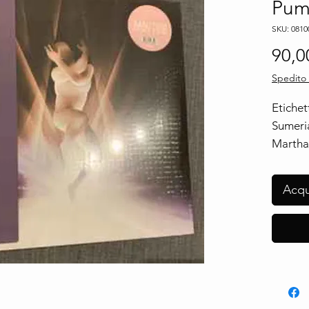
Pum
SKU: 0810
90,0
Spedito 
Etichet
Sumeri
Martha'
Hamme
Group 
Acqu
Format
2 × Vin
Pink [B
Paese:
Europe
Uscita:
27 Nov