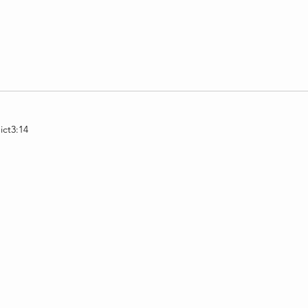
Genere
Rock
Stile:
Alterna
Mint (
SUM137
ct3:14