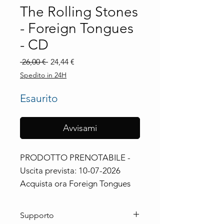
The Rolling Stones
- Foreign Tongues
- CD
Prezzo
Prezzo
 26,00 € 
24,44 €
regolare
scontato
Spedito in 24H
Esaurito
Avvisami
PRODOTTO PRENOTABILE - 
Uscita prevista: 10-07-2026

Acquista ora Foreign Tongues 
dei The Rolling Stones in 
formato CD. Non perdere 
Supporto
l'ultima imperdibile uscita della 