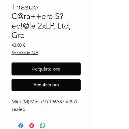
Thasup
C@ra++ere S?
ec!@le 2xLP, Ltd,
Gre
Prezzo
43,00 €
Spedito in 24H
Acquista ora
Acquista ora
Mint (M) Mint (M) 19658755851 
sealed