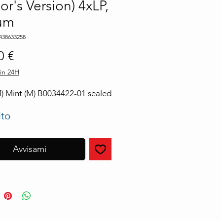
lor's Version) 4xLP,
um
438633258
Prezzo
0 €
in 24H
M) Mint (M) B0034422-01 sealed
ito
Avvisami