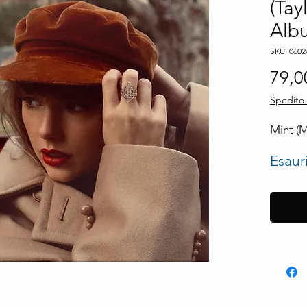
(Tay
Alb
SKU: 0602
79,0
Spedito 
Mint (
Esaur