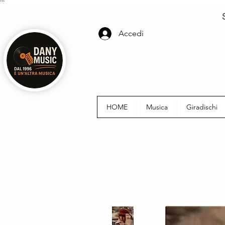
```
Accedi
HOME
Musica
Giradischi