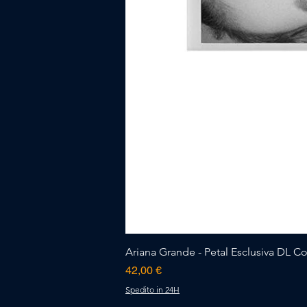
Ariana Grande - Petal Esclusiva DL Cov
Prezzo
42,00 €
Spedito in 24H