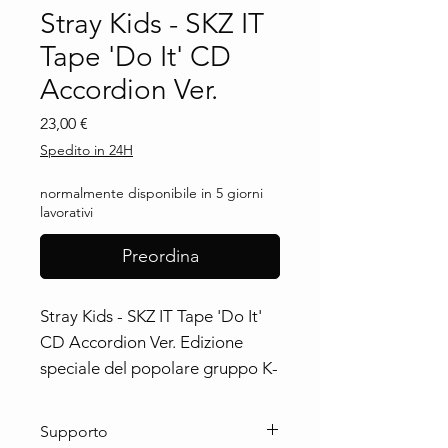
Stray Kids - SKZ IT
Tape 'Do It' CD
Accordion Ver.
Prezzo
23,00 €
Spedito in 24H
normalmente disponibile in 5 giorni
lavorativi
Preordina
Stray Kids - SKZ IT Tape 'Do It'
CD Accordion Ver. Edizione
speciale del popolare gruppo K-
pop Stray Kids. Un must-have
per i fan della musica coreana e
Supporto
del genere K-pop.