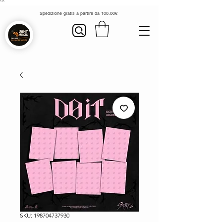
```
Spedizione gratis a partire da 100.00€
SKU: 198704737930