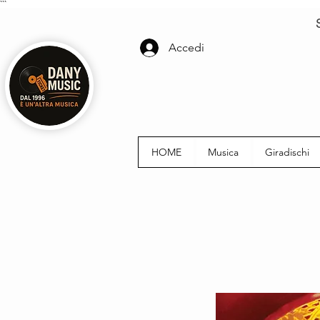
```
Accedi
HOME
Musica
Giradischi