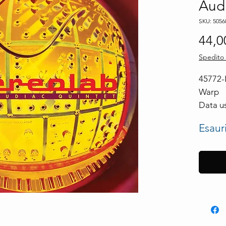
Audi
SKU: 5056
44,0
Spedito 
45772-
Warp
Data us
Esaur