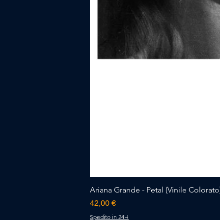
Ariana Grande - Petal (Vinile Colorato)
Prezzo
42,00 €
Spedito in 24H