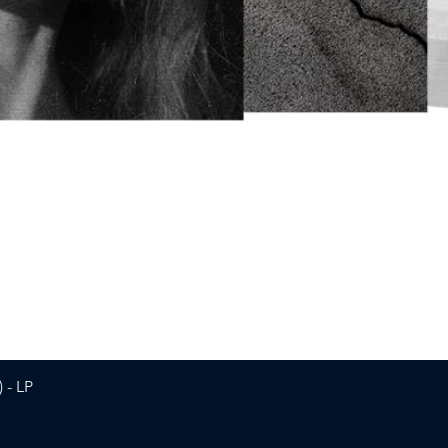
Vista rapida
 - LP