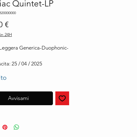
ac Quintet-LP
820000000
Prezzo
0 €
in 24H
Leggera Generica-Duophonic-
cita: 25 / 04 / 2025
ito
Avvisami