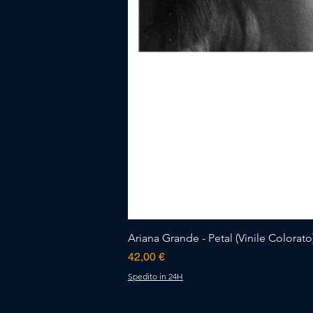
Ariana Grande - Petal (Vinile Colorato)
Prezzo
42,00 €
Spedito in 24H