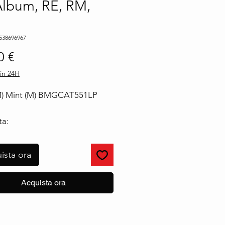
Album, RE, RM,
538696967
Prezzo
0 €
in 24H
M) Mint (M) BMGCAT551LP
ta:
– BMGCAT551LP
o:
ista ora
LP, Album, Reissue, Remastered,
Acquista ora
ide