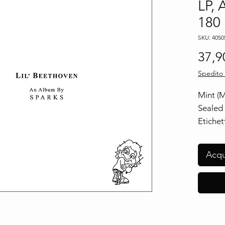
LP, 
180
SKU: 4050
37,9
Spedito 
Mint (
Sealed
Etichet
BMG ‎
Format
Acqu
Vinyl, 
180 G
Paese:
Worldw
Uscita: