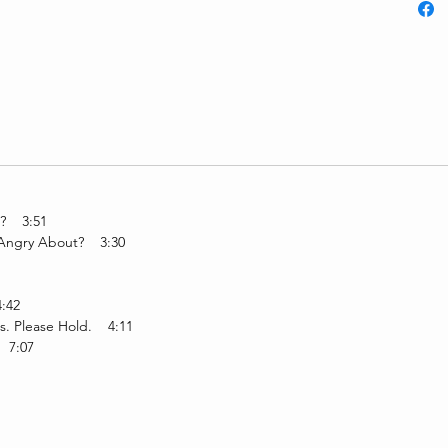
29 Apr
Genere
Electro
Stile:
Modern 
Beat, A
l? 3:51
 Angry About? 3:30
:42
Us. Please Hold. 4:11
 7:07