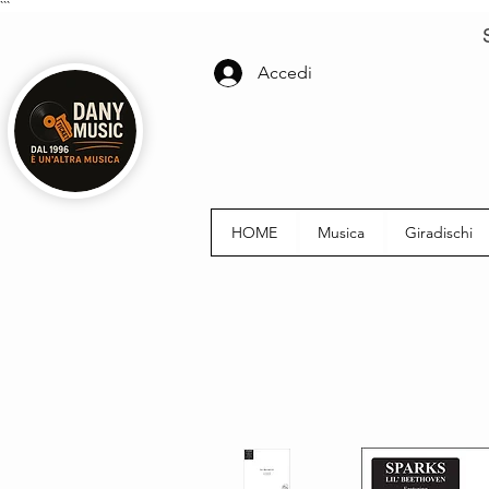
```
Accedi
HOME
Musica
Giradischi