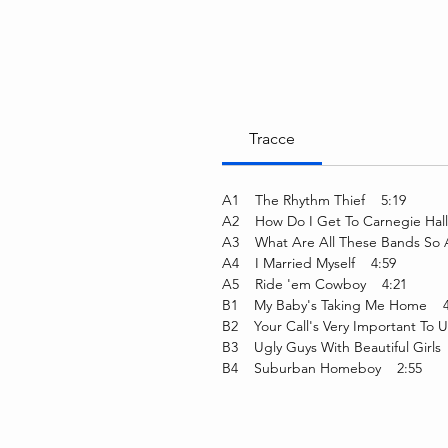
Tracce
A1 The Rhythm Thief 5:19
A2 How Do I Get To Carnegie Hal
A3 What Are All These Bands So
A4 I Married Myself 4:59
A5 Ride 'em Cowboy 4:21
B1 My Baby's Taking Me Home 4
B2 Your Call's Very Important To 
B3 Ugly Guys With Beautiful Girls
B4 Suburban Homeboy 2:55