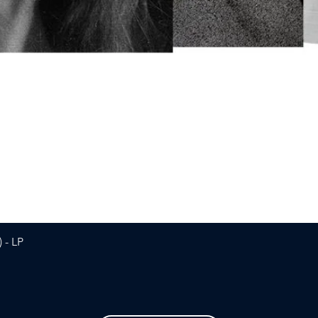
Vista rapida
 - LP