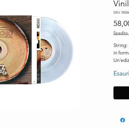
Vini
SKU: 5026
58,0
Spedito 
String:
in forma
Un'ediz
collezi
Esaur