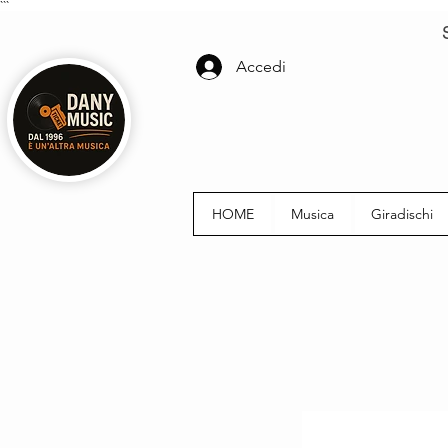
```
Accedi
HOME
Musica
Giradischi