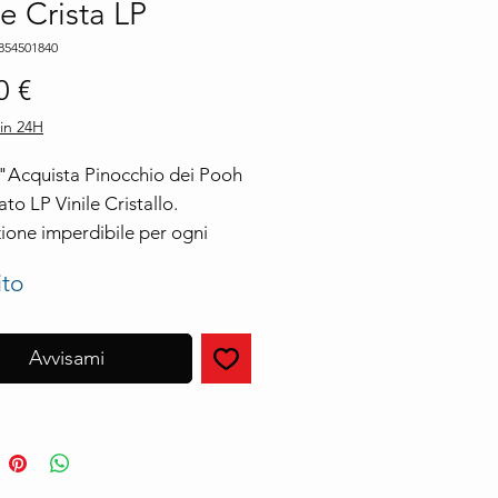
le Crista LP
854501840
Prezzo
0 €
in 24H
 "Acquista Pinocchio dei Pooh 
to LP Vinile Cristallo. 
ione imperdibile per ogni 
onista
ito
Avvisami