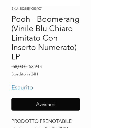
SKU: 5026854083407
Pooh - Boomerang
(Vinile Blu Chiaro
Limitato Con
Inserto Numerato)
LP
Prezzo
Prezzo
 58,00 € 
53,94 €
regolare
scontato
Spedito in 24H
Esaurito
Avvisami
PRODOTTO PRENOTABILE - 