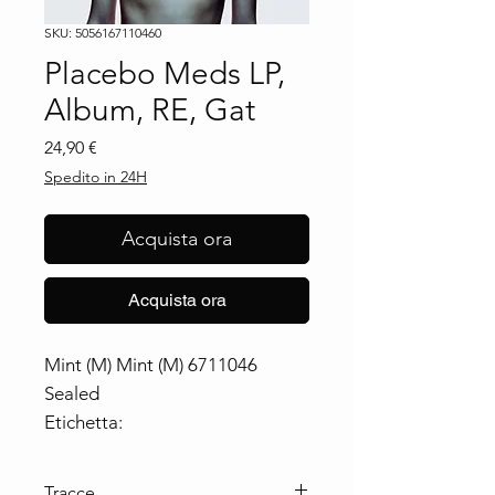
SKU: 5056167110460
Placebo Meds LP,
Album, RE, Gat
Prezzo
24,90 €
Spedito in 24H
Acquista ora
Acquista ora
Mint (M) Mint (M) 6711046
Sealed
Etichetta:
Elevator Music (4) ‎– 6711046
Formato:
Tracce