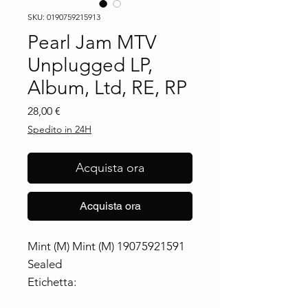
SKU: 0190759215913
Pearl Jam MTV
Unplugged LP,
Album, Ltd, RE, RP
Prezzo
28,00 €
Spedito in 24H
Acquista ora
Acquista ora
Mint (M) Mint (M) 19075921591
Sealed
Etichetta:
Sony Music ‎– 19075921591, Epic