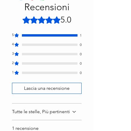
Recensioni
5.0
Valutazione 5 stelle su 5.
5
1
4
0
3
0
2
0
1
0
Lascia una recensione
Tutte le stelle, Più pertinenti
1 recensione