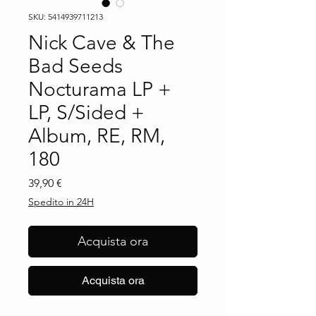
SKU: 5414939711213
Nick Cave & The
Bad Seeds
Nocturama LP +
LP, S/Sided +
Album, RE, RM,
180
Prezzo
39,90 €
Spedito in 24H
Acquista ora
Acquista ora