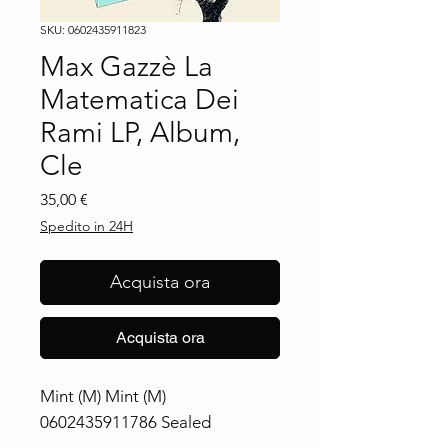
SKU: 0602435911823
Max Gazzè La
Matematica Dei
Rami LP, Album,
Cle
Prezzo
35,00 €
Spedito in 24H
Acquista ora
Acquista ora
Mint (M) Mint (M) 
0602435911786 Sealed