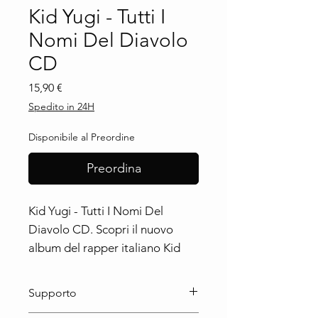
Kid Yugi - Tutti I
Nomi Del Diavolo
CD
Prezzo
15,90 €
Spedito in 24H
Disponibile al Preordine
Preordina
Kid Yugi - Tutti I Nomi Del
Diavolo CD. Scopri il nuovo
album del rapper italiano Kid
Yugi. Un'opera musicale che
rappresenta l'eccellenza della
Supporto
musica hip-hop italiana