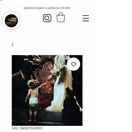
```
Spedizione gratis a partire da 100.00€
SKU: 0602475243557