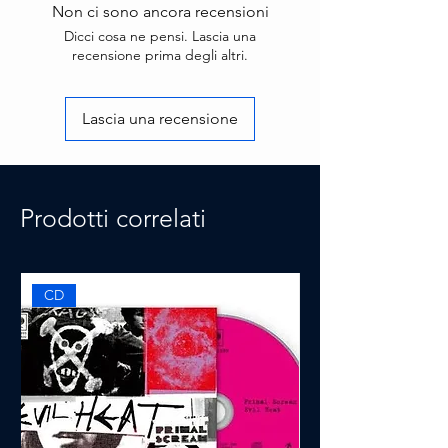
Non ci sono ancora recensioni
Formato:
Dicci cosa ne pensi. Lascia una
Vinyl, LP, Album, Reissue,
recensione prima degli altri.
Repress
Paese:
USA & Europe
Lascia una recensione
Uscita:
20 Oct 2023
Genere:
Prodotti correlati
Rock, Pop
Stile:
Soft Rock, Pop Rock
CD