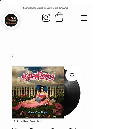
```
Spedizione gratis a partire da 100.00€
SKU: 0602455741455