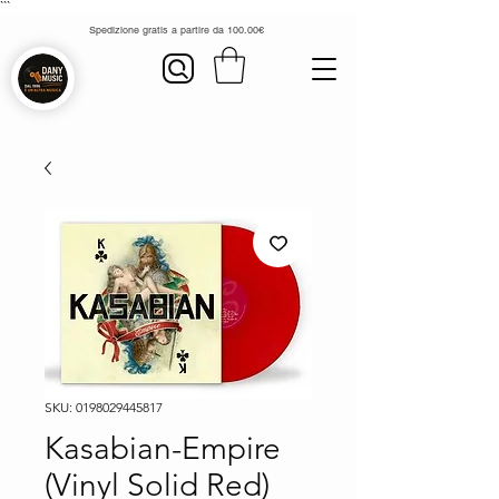
```
Spedizione gratis a partire da 100.00€
SKU: 0198029445817
Kasabian-Empire
(Vinyl Solid Red)