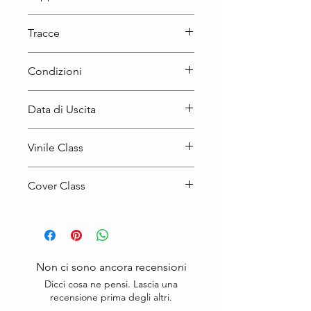
LP
Tracce
A1. Introduction
Condizioni
A2. Loungin'
A3. When You're Near
A4. Transit Ride
Prodotto Usato
Data di Uscita
A5. No Time To Play
A6. Down The Backstreets
2014
B1. Respectful Dedications
Vinile Class
B2. Take A Look (At Yourself)
Mint (M)
B3. Trust Me
Cover Class
B4. Slicker Than Most
B5. Le Bien, Le Mal
Mint (M)
B6. Sights In The City
Non ci sono ancora recensioni
Dicci cosa ne pensi. Lascia una
recensione prima degli altri.