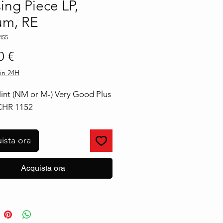
ing Piece LP,
um, RE
455
Prezzo
0 €
in 24H
nt (NM or M-) Very Good Plus 
CHR 1152
ista ora
Acquista ora