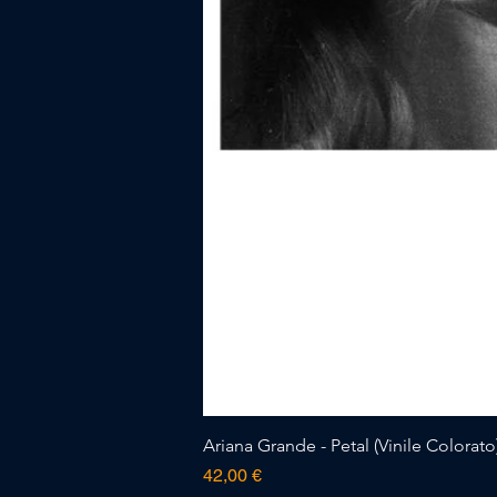
Ariana Grande - Petal (Vinile Colorato)
Prezzo
42,00 €