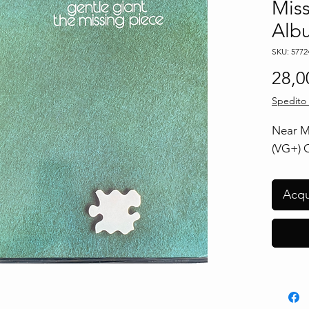
Miss
Alb
SKU: 5772
28,0
Spedito 
Near Mi
(VG+) 
Acqu