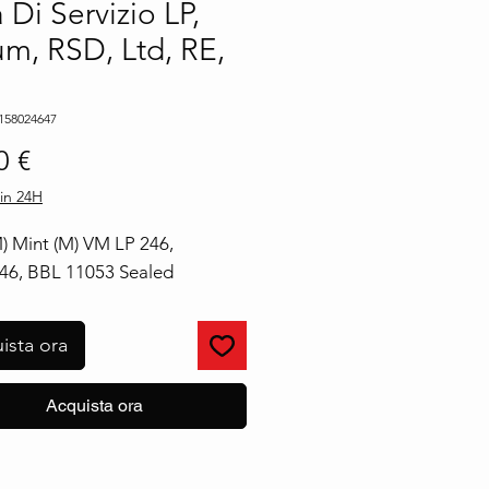
 Di Servizio LP,
m, RSD, Ltd, RE,
158024647
Prezzo
0 €
in 24H
) Mint (M) VM LP 246, 
6, BBL 11053 Sealed
ista ora
Acquista ora