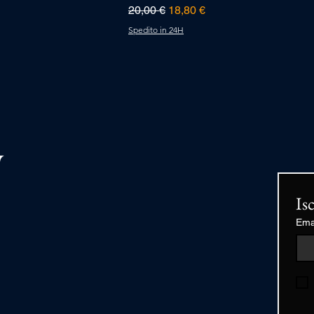
Prezzo regolare
Prezzo scontato
20,00 €
18,80 €
Spedito in 24H
Is
Ema