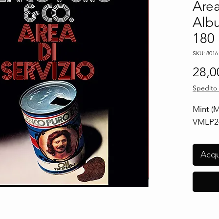
Area
Albu
180
SKU: 8016
28,0
Spedito 
Mint (M
VMLP24
Acqu