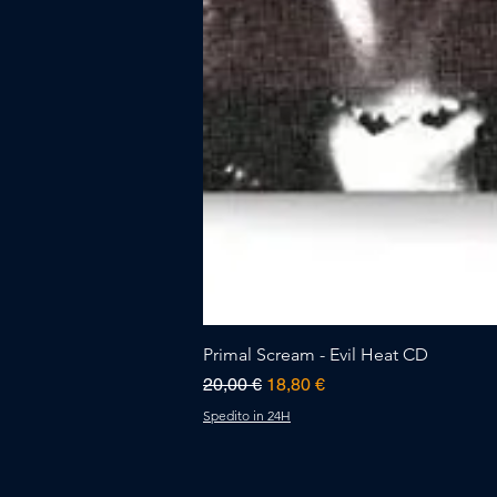
Primal Scream - Evil Heat CD
Prezzo regolare
Prezzo scontato
20,00 €
18,80 €
Spedito in 24H