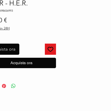
R - H.E.R.
698656993
Prezzo
0 €
in 24H
ista ora
Acquista ora