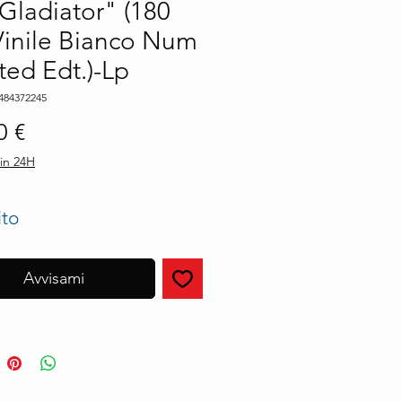
Gladiator" (180
Vinile Bianco Num
ted Edt.)-Lp
484372245
Prezzo
0 €
in 24H
ito
Avvisami