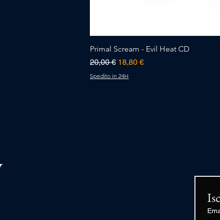
Primal Scream - Evil Heat CD
Prezzo regolare
Prezzo scontato
20,00 €
18,80 €
Spedito in 24H
Is
Ema