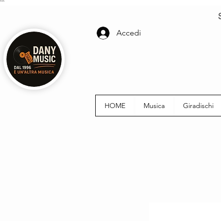
```
Accedi
HOME
Musica
Giradischi