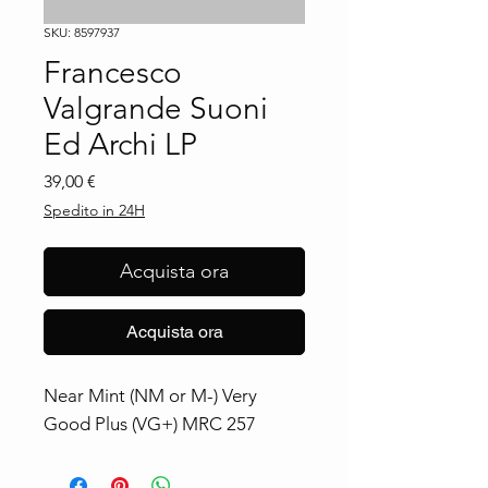
SKU: 8597937
Francesco
Valgrande Suoni
Ed Archi LP
Prezzo
39,00 €
Spedito in 24H
Acquista ora
Acquista ora
Near Mint (NM or M-) Very 
Good Plus (VG+) MRC 257