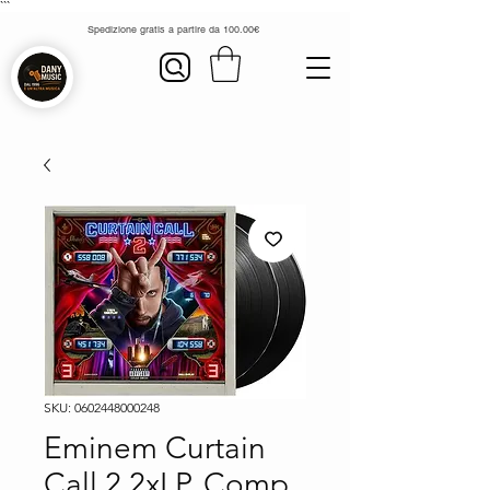
```
Spedizione gratis a partire da 100.00€
SKU: 0602448000248
Eminem Curtain
Call 2 2xLP, Comp,