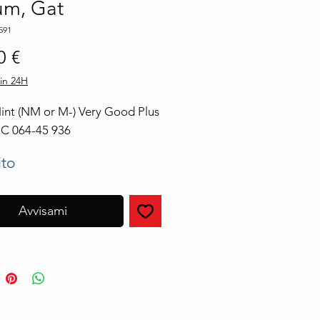
um, Gat
591
Prezzo
0 €
in 24H
nt (NM or M-) Very Good Plus 
1C 064-45 936
ito
Avvisami