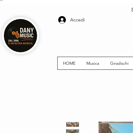
```
Accedi
HOME
Musica
Giradischi