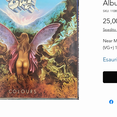
Alb
SKU: 1108
25,0
Spedito 
Near Mi
(VG+) 
Esaur