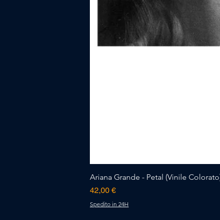
Ariana Grande - Petal (Vinile Colorato)
Prezzo
42,00 €
Spedito in 24H