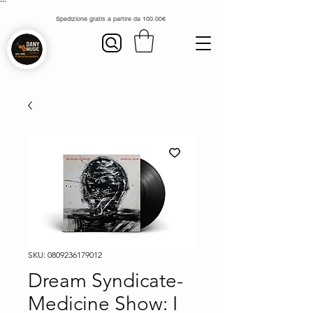
```
Spedizione gratis a partire da 100.00€
SKU: 0809236179012
Dream Syndicate-
Medicine Show: I