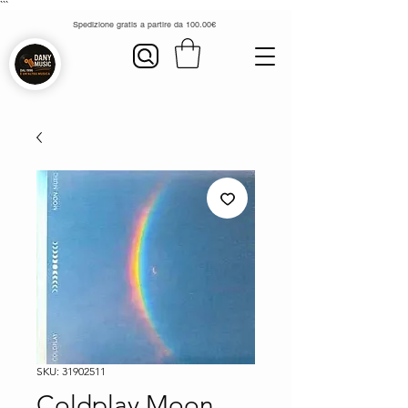
```
Spedizione gratis a partire da 100.00€
SKU: 31902511
Coldplay Moon