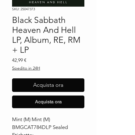
SKU: 25047373
Black Sabbath
Heaven And Hell
LP, Album, RE, RM
+ LP
Prezzo
42,99 €
Spedito in 24H
Acquista ora
Acquista ora
Mint (M) Mint (M)
BMGCAT784DLP Sealed