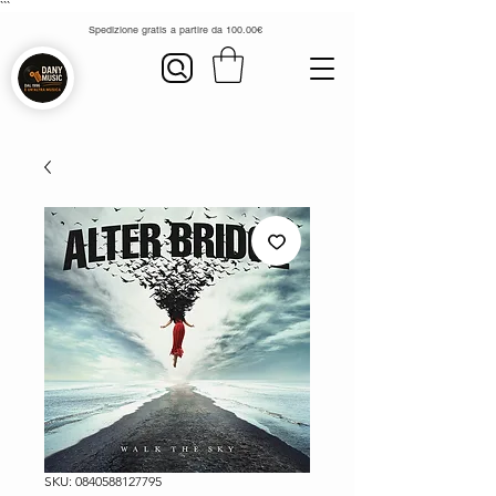
```
Spedizione gratis a partire da 100.00€
SKU: 0840588127795