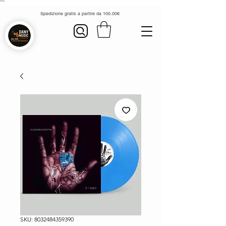
```
Spedizione gratis a partire da 100.00€
SKU: 8032484359390